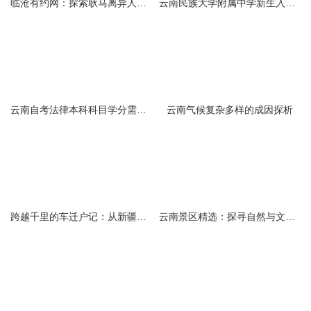
临沧有约网：探索耿马离异人群的在线交友新选择
云南民族大学附属中学新生入学必备生活用品清单及建议
云南自考法律本科科目学分需求解析
云南气候复杂多样的成因探析
跨越千里的车迁户记：从新疆到云南的旅程
云南景区精选：探寻自然与文化的绝美交融