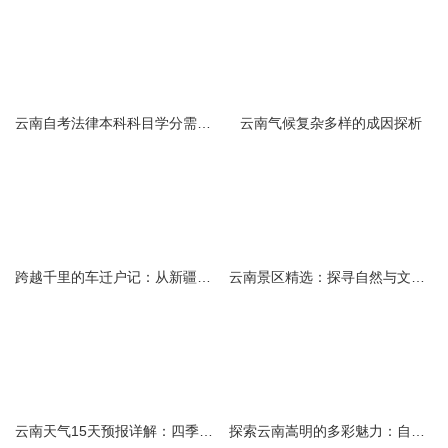
云南自考法律本科科目学分需求解析
云南气候复杂多样的成因探析
跨越千里的车迁户记：从新疆到云南的旅程
云南景区精选：探寻自然与文化的绝美交融
云南天气15天预报详解：四季如春的多样变化
探索云南嵩明的多彩魅力：自然风光与文化之旅