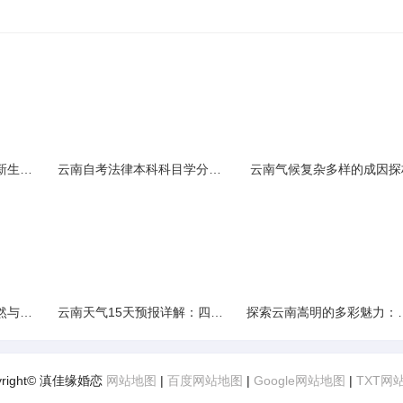
云南民族大学附属中学新生入学必备生活用品清单及建议
云南自考法律本科科目学分需求解析
云南气候复杂多样的成因探
云南景区精选：探寻自然与文化的绝美交融
云南天气15天预报详解：四季如春的多样变化
探索云南嵩明的多彩
yright© 滇佳缘婚恋
网站地图
|
百度网站地图
|
Google网站地图
|
TXT网