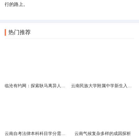
行的路上。
热门推荐
临沧有约网：探索耿马离异人群的在线交友新选择
云南民族大学附属中学新生入学必备生活用品清单及建议
云南自考法律本科科目学分需求解析
云南气候复杂多样的成因探析