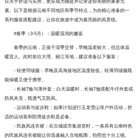
仅关乎舒适与实用，更应成为捕捉并记录这份美丽的重要元
素。以下是根据云南不同地区和季节特点，为你精心准备的一
系列服装搭配建议，让你在旅途中成为最亮丽的风景线。
#春季（3-5月）：温暖湿润的邂逅
春季的云南，正值干湿季交替，早晚温差较大，但总体温
暖宜人。此时前往大理、丽江等地，建议准备以下服装：
- 轻便羽绒服：早晚及高海拔地区温度较低，轻薄羽绒服既
能保暖又便于携带。
- 长袖T恤与薄外套：白天温暖时，长袖T恤搭配牛仔外套或
防风夹克，既透气又防风。
- 运动装与徒步鞋：如果计划进行玉龙雪山等户外活动，舒
适的运动装和防滑徒步鞋是必备。
- 民族风连衣裙：在古城或市集游览时，一条具有云南特色
的民族风连衣裙能让你迅速融入当地氛围，拍照也十分上镜。