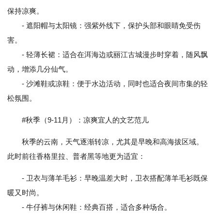
保持凉爽。
- 遮阳帽与太阳镜：强紫外线下，保护头部和眼睛免受伤
害。
- 轻薄长裙：适合在洱海边或丽江古城漫步时穿着，随风飘
动，增添几分仙气。
- 沙滩鞋或凉鞋：便于水边活动，同时也适合夜间市集的轻
松氛围。
#秋季（9-11月）：凉爽宜人的文艺范儿
秋季的云南，天气逐渐转凉，尤其是早晚和高海拔区域。
此时前往香格里拉、普者黑等地更为适宜：
- 卫衣与薄羊毛衫：早晚温差大时，卫衣搭配薄羊毛衫既保
暖又时尚。
- 牛仔裤与休闲鞋：经典百搭，适合多种场合。