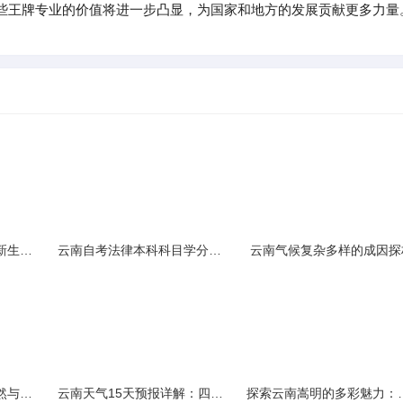
些王牌专业的价值将进一步凸显，为国家和地方的发展贡献更多力量
云南民族大学附属中学新生入学必备生活用品清单及建议
云南自考法律本科科目学分需求解析
云南气候复杂多样的成因探
云南景区精选：探寻自然与文化的绝美交融
云南天气15天预报详解：四季如春的多样变化
探索云南嵩明的多彩