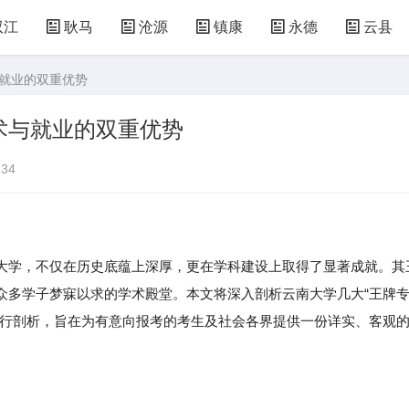
双江
耿马
沧源
镇康
永德
云县
与就业的双重优势
术与就业的双重优势
34
大学，不仅在历史底蕴上深厚，更在学科建设上取得了显著成就。其
众多学子梦寐以求的学术殿堂。本文将深入剖析云南大学几大“王牌
进行剖析，旨在为有意向报考的考生及社会各界提供一份详实、客观