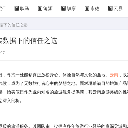
双江
耿马
沧源
镇康
永德
云县
数据下的信任之选
实数据下的信任之选
97
嚣，寻找一处能够真正放松身心、体验自然与文化的圣地。
云南
，以
气候，成为了无数旅行者心中的梦想之地。面对琳琅满目的旅游产品
键。怡美假日作为业内知名的旅游服务提供商，其云南旅游路线的推
您深入剖析。
品质的旅游服务。其团队由一批拥有多年旅游行业经验的资深导游和