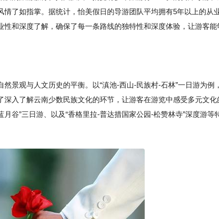
风情了如指掌。据统计，怡美假日的导游团队平均拥有5年以上的从
业性和深度了解，确保了每一条路线的独特性和深度体验，让游客能
然景观与人文历史的平衡。以“滇池-西山-民族村-石林”一日游为例
了深入了解云南少数民族文化的环节，让游客在游览中感受多元文化
蓝月谷”三日游、以及“香格里拉-普达措国家公园-松赞林寺”深度游等