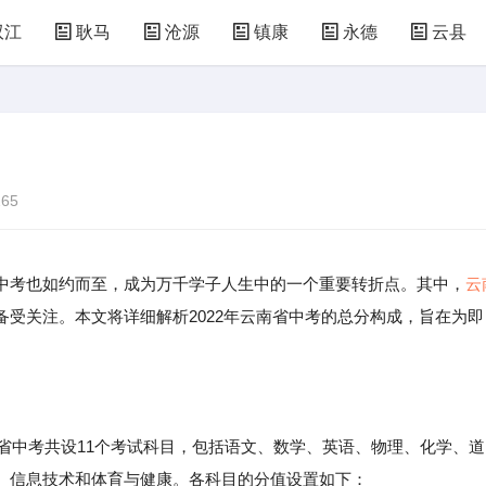
双江
耿马
沧源
镇康
永德
云县
65
中考也如约而至，成为万千学子人生中的一个重要转折点。其中，
云
受关注。本文将详细解析2022年云南省中考的总分构成，旨在为即
。
南省中考共设11个考试科目，包括语文、数学、英语、物理、化学、道
、信息技术和体育与健康。各科目的分值设置如下：