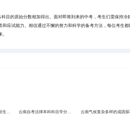
由各科目的原始分数相加得出。面对即将到来的中考，考生们需保持冷
质和应试能力。相信通过不懈的努力和科学的备考方法，每位考生都
来。
云南民族大学附属中学新生入学必备生活用品清单及建议
云南自考法律本科科目学分需求解析
云南气候复杂多样的成因探