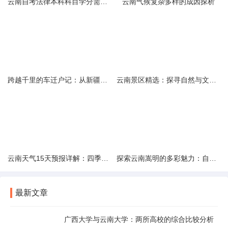
云南自考法律本科科目学分需求解析
云南气候复杂多样的成因探析
跨越千里的车迁户记：从新疆到云南的旅程
云南景区精选：探寻自然与文化的绝美交融
云南天气15天预报详解：四季如春的多样变化
探索云南嵩明的多彩魅力：自然风光与文化之旅
最新文章
广西大学与云南大学：两所高校的综合比较分析