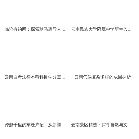
临沧有约网：探索耿马离异人群的在线交友新选择
云南民族大学附属中学新生入学必备生活用品清单及建议
云南自考法律本科科目学分需求解析
云南气候复杂多样的成因探析
跨越千里的车迁户记：从新疆到云南的旅程
云南景区精选：探寻自然与文化的绝美交融