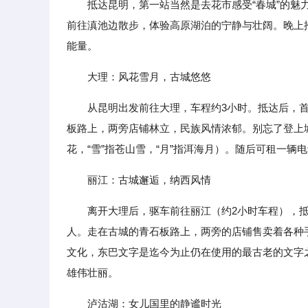
抵达昆明，第一站当然是去花市感受“春城”的
前往滇池边散步，体验高原湖泊的宁静与壮阔。晚上
能量。
大理：风花雪月，古城悠悠
从昆明出发前往大理，车程约3小时。抵达后，
板路上，两旁店铺林立，民族风情浓郁。别忘了登上城楼
花，“雪”指苍山雪，“月”指洱海月）。随后可租一
丽江：古城邂逅，纳西风情
离开大理后，驱车前往丽江（约2小时车程），
人。走在古城的青石板路上，两旁的店铺售卖着各种
文化，东巴文字是迄今为止仍在使用的最古老的文字
雄伟壮丽。
泸沽湖：女儿国里的静谧时光