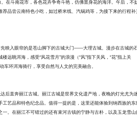
魅力。在斗南花市，各色花卉争奇斗艳，仿佛置身花的海洋。午后，不
推荐品尝云南特色小吃，如过桥米线、汽锅鸡等，为接下来的行程补
首先映入眼帘的是苍山脚下的古城大门——大理古城。漫步在古城的
远眺洱海，感受“风花雪月”的浪漫（“风”指下关风，“花”指上关
辆电动车环洱海骑行，享受自然与人文的完美融合。
抵达后直奔丽江古城。丽江古城是世界文化遗产地，夜晚的灯光尤为
手工艺品和特色纪念品。值得一提的是，这里还能体验到纳西族的东
之一。在丽江不可错过的还有束河古镇的宁静与古朴，以及玉龙雪山