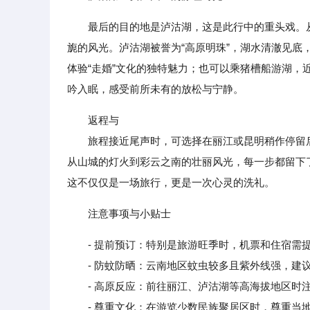
最后的目的地是泸沽湖，这是此行中的重头戏。
旎的风光。泸沽湖被誉为“高原明珠”，湖水清澈见
体验“走婚”文化的独特魅力；也可以乘猪槽船游湖
吟入眠，感受前所未有的放松与宁静。
返程与
旅程接近尾声时，可选择在丽江或昆明稍作停留后
从山城的灯火到彩云之南的壮丽风光，每一步都留下
这不仅仅是一场旅行，更是一次心灵的洗礼。
注意事项与小贴士
- 提前预订：特别是旅游旺季时，机票和住宿需
- 防蚊防晒：云南地区蚊虫较多且紫外线强，建
- 高原反应：前往丽江、泸沽湖等高海拔地区时注
- 尊重文化：在游览少数民族聚居区时，尊重当