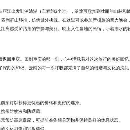
从丽江出发到泸沽湖（车程约3小时），沿途可欣赏到壮丽的山脉和
底，四周群山环抱，仿佛世外桃源。在这里可以参加摩梭族的篝火晚会
，近距离感受泸沽湖的宁静与美丽。晚上入住当地的民宿，听着湖水的
返回重庆。回到重庆的那一刻，心中满载着对这次旅行的美好回忆
了深刻的印记。云南的每一次呼吸都充满了自然的馈赠与文化的洗礼
提前预订以获得更优惠的价格和更好的选择。
议携带防蚊液和防晒霜。
意预防高原反应，可提前准备相关药物并保持良好的休息状态。
地的文化习俗和宗教信仰。