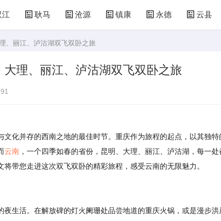
双江
耿马
沧源
镇康
永德
云县
大理、丽江、泸沽湖双飞双卧之旅
、大理、丽江、泸沽湖双飞双卧之旅
91
与文化并存的西南之地的最佳时节。重庆作为旅程的起点，以其独特
而
云南
，一个四季如春的省份，昆明、大理、丽江、泸沽湖，每一处
文将带您走进这次双飞双卧的精彩旅程，感受云南的无限魅力。
的夜生活。在解放碑的灯火阑珊处品尝地道的重庆火锅，或是漫步洪