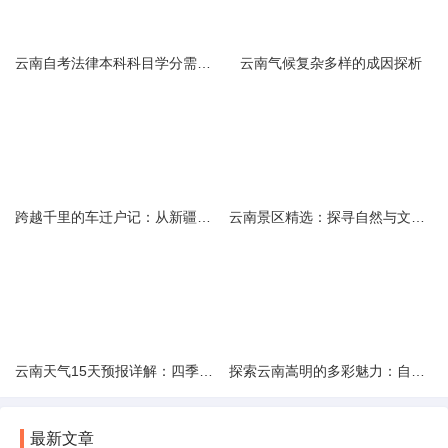
云南自考法律本科科目学分需求解析
云南气候复杂多样的成因探析
跨越千里的车迁户记：从新疆到云南的旅程
云南景区精选：探寻自然与文化的绝美交融
云南天气15天预报详解：四季如春的多样变化
探索云南嵩明的多彩魅力：自然风光与文化之旅
最新文章