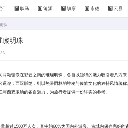
双江
耿马
沧源
镇康
永德
云县
明珠
璀璨明珠
36
同两颗镶嵌在彩云之南的璀璨明珠，各自以独特的魅力吸引着八方来
名遐迩；西双版纳，则以热带雨林的神秘与傣族文化的独特风情著称
江与西双版纳的各自魅力，为旅行者提供一份详实的参考。
超过1500万人次，其中约60%为国内外游客。古城内保存完好的