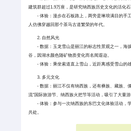
建筑群超过1.9万座，是研究纳西族历史文化的活化石
- 体验：漫步在石板路上，两旁是琳琅满目的手工
人仿佛穿越回那个茶马古道繁荣的年代。
2. 自然风光
- 数据：玉龙雪山是丽江的标志性景观之一，海拔5
谷，因湖水颜色随矿物质变化而名闻遐迩。
- 体验：乘坐索道直上雪山，近距离感受雪山的雄
3. 多元文化
- 数据：丽江不仅有纳西族，还有彝族、藏族、傈
流”国际旅游节、纳西族火把节等活动，吸引了大量
- 体验：参与一次纳西族的东巴文化体验活动，学
共处。