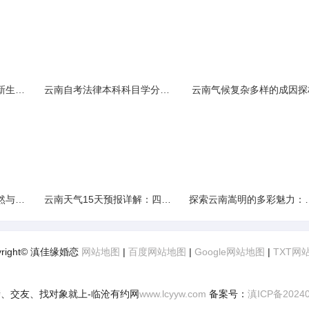
云南民族大学附属中学新生入学必备生活用品清单及建议
云南自考法律本科科目学分需求解析
云南气候复杂多样的成因探
云南景区精选：探寻自然与文化的绝美交融
云南天气15天预报详解：四季如春的多样变化
探索云南嵩明的多彩
yright© 滇佳缘婚恋
网站地图
|
百度网站地图
|
Google网站地图
|
TXT网
、交友、找对象就上-临沧有约网
www.lcyyw.com
备案号：
滇ICP备2024