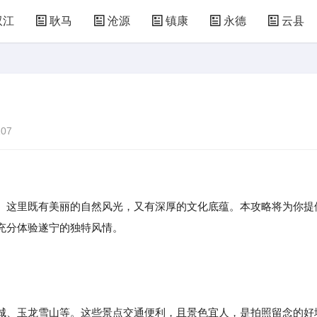
双江
耿马
沧源
镇康
永德
云县
07
。这里既有美丽的自然风光，又有深厚的文化底蕴。本攻略将为你提
充分体验遂宁的独特风情。
、玉龙雪山等。这些景点交通便利，且景色宜人，是拍照留念的好