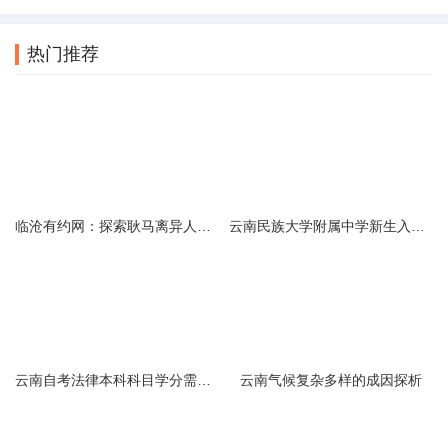
热门推荐
临沧有约网：探索耿马离异人群的在线交友新选择
云南民族大学附属中学新生入学必备生活用品清单及建议
云南自考法律本科科目学分需求解析
云南气候复杂多样的成因探析