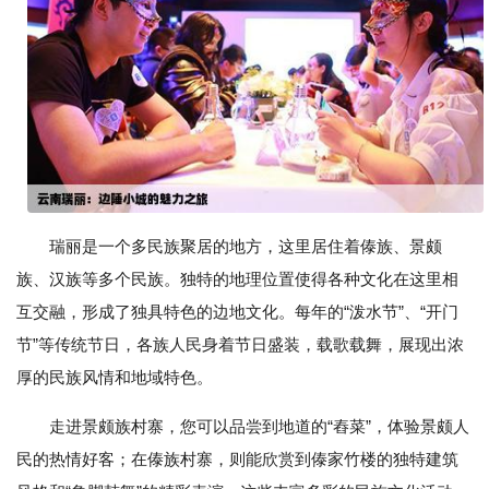
瑞丽是一个多民族聚居的地方，这里居住着傣族、景颇
族、汉族等多个民族。独特的地理位置使得各种文化在这里相
互交融，形成了独具特色的边地文化。每年的“泼水节”、“开门
节”等传统节日，各族人民身着节日盛装，载歌载舞，展现出浓
厚的民族风情和地域特色。
走进景颇族村寨，您可以品尝到地道的“舂菜”，体验景颇人
民的热情好客；在傣族村寨，则能欣赏到傣家竹楼的独特建筑