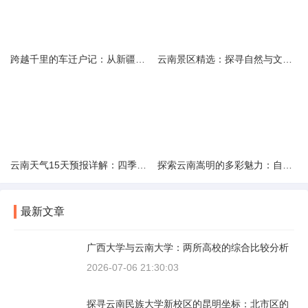
跨越千里的车迁户记：从新疆到云南的旅程
云南景区精选：探寻自然与文化的绝美交融
云南天气15天预报详解：四季如春的多样变化
探索云南嵩明的多彩魅力：自然风光与文化之旅
最新文章
广西大学与云南大学：两所高校的综合比较分析
2026-07-06 21:30:03
探寻云南民族大学新校区的昆明坐标：北市区的