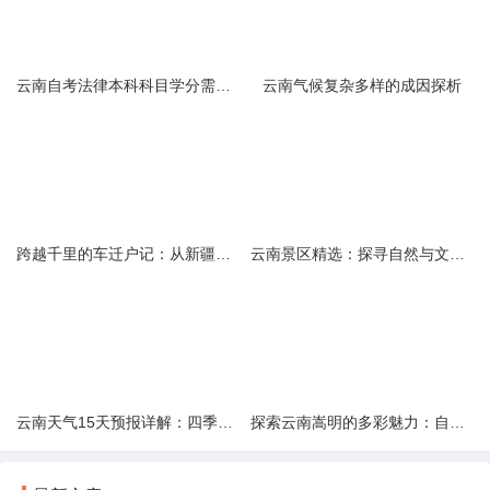
云南自考法律本科科目学分需求解析
云南气候复杂多样的成因探析
跨越千里的车迁户记：从新疆到云南的旅程
云南景区精选：探寻自然与文化的绝美交融
云南天气15天预报详解：四季如春的多样变化
探索云南嵩明的多彩魅力：自然风光与文化之旅