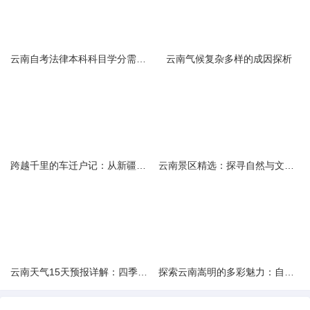
云南自考法律本科科目学分需求解析
云南气候复杂多样的成因探析
跨越千里的车迁户记：从新疆到云南的旅程
云南景区精选：探寻自然与文化的绝美交融
云南天气15天预报详解：四季如春的多样变化
探索云南嵩明的多彩魅力：自然风光与文化之旅