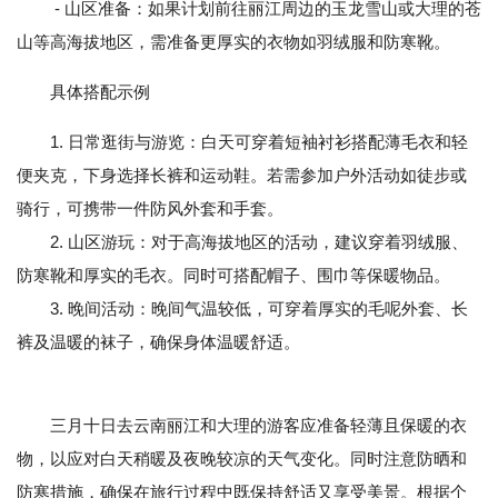
- 山区准备：如果计划前往丽江周边的玉龙雪山或大理的苍
山等高海拔地区，需准备更厚实的衣物如羽绒服和防寒靴。
具体搭配示例
1. 日常逛街与游览：白天可穿着短袖衬衫搭配薄毛衣和轻
便夹克，下身选择长裤和运动鞋。若需参加户外活动如徒步或
骑行，可携带一件防风外套和手套。
2. 山区游玩：对于高海拔地区的活动，建议穿着羽绒服、
防寒靴和厚实的毛衣。同时可搭配帽子、围巾等保暖物品。
3. 晚间活动：晚间气温较低，可穿着厚实的毛呢外套、长
裤及温暖的袜子，确保身体温暖舒适。
三月十日去云南丽江和大理的游客应准备轻薄且保暖的衣
物，以应对白天稍暖及夜晚较凉的天气变化。同时注意防晒和
防寒措施，确保在旅行过程中既保持舒适又享受美景。根据个