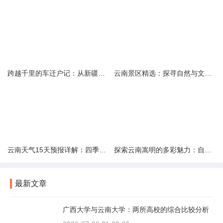
跨越千里的车迁户记：从新疆到云南的旅程
云南景区精选：探寻自然与文化的绝美交融
云南天气15天预报详解：四季如春的多样变化
探索云南嵩明的多彩魅力：自然风光与文化之旅
最新文章
广西大学与云南大学：两所高校的综合比较分析