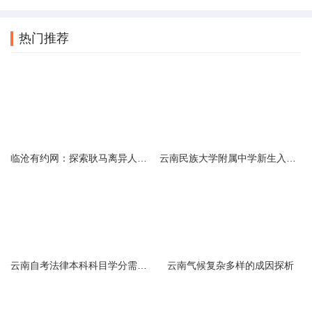
热门推荐
临沧有约网：探索耿马离异人群的在线交友新选择
云南民族大学附属中学新生入学必备生活用品清单及建议
云南自考法律本科科目学分需求解析
云南气候复杂多样的成因探析