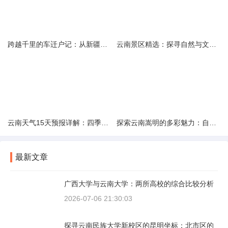
跨越千里的车迁户记：从新疆到云南的旅程
云南景区精选：探寻自然与文化的绝美交融
云南天气15天预报详解：四季如春的多样变化
探索云南嵩明的多彩魅力：自然风光与文化之旅
最新文章
广西大学与云南大学：两所高校的综合比较分析
2026-07-06 21:30:03
探寻云南民族大学新校区的昆明坐标：北市区的