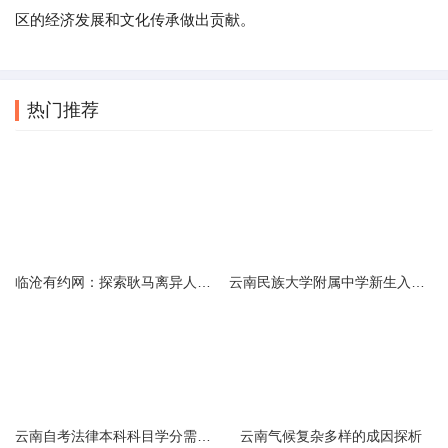
区的经济发展和文化传承做出贡献。
热门推荐
临沧有约网：探索耿马离异人群的在线交友新选择
云南民族大学附属中学新生入学必备生活用品清单及建议
云南自考法律本科科目学分需求解析
云南气候复杂多样的成因探析