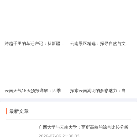
跨越千里的车迁户记：从新疆到云南的旅程
云南景区精选：探寻自然与文化的绝美交融
云南天气15天预报详解：四季如春的多样变化
探索云南嵩明的多彩魅力：自然风光与文化之旅
最新文章
广西大学与云南大学：两所高校的综合比较分析
2026-07-06 21:30:03