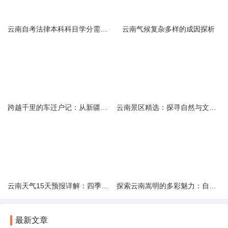
云南自考法律本科科目学分需求解析
云南气候复杂多样的成因探析
跨越千里的车迁户记：从新疆到云南的旅程
云南景区精选：探寻自然与文化的绝美交融
云南天气15天预报详解：四季如春的多样变化
探索云南嵩明的多彩魅力：自然风光与文化之旅
最新文章