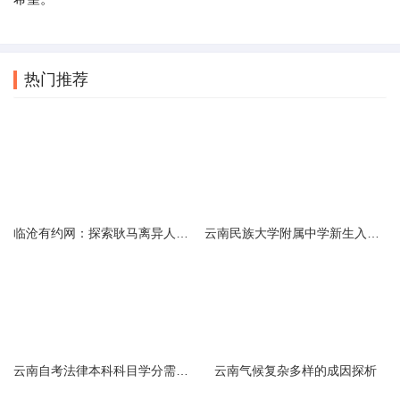
热门推荐
临沧有约网：探索耿马离异人群的在线交友新选择
云南民族大学附属中学新生入学必备生活用品清单及建议
云南自考法律本科科目学分需求解析
云南气候复杂多样的成因探析