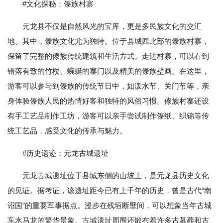
#文化探秘：傣族村寨
元龙县不仅是自然风光的宝库，更是多民族文化的交汇
地。其中，傣族文化尤为独特。位于县城西北部的傣族村寨，
保留了完整的傣族传统建筑和生活方式。走进村寨，可以看到
错落有致的竹楼、蜿蜒的寨门以及精美的傣族壁画。在这里，
游客可以参与到傣族的传统节日中，如泼水节、关门节等，亲
身体验傣族人民的热情好客和独特的风俗习惯。傣族村寨还设
有手工艺品制作工坊，游客可以亲手尝试制作傣纸、织锦等传
统工艺品，感受文化的传承与魅力。
#历史遗迹：元龙古城遗址
元龙古城遗址位于县城东侧的山坡上，是元龙县历史文化
的见证。据考证，该遗址距今已有上千年的历史，曾是古代“南
诏国”的重要军事据点。漫步在残垣断壁间，可以想象当年古城
车水马龙的繁华景象。古城遗址周围还散布着许多古墓葬和古