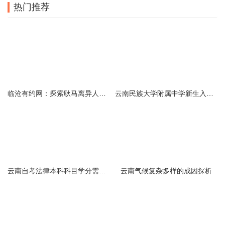
热门推荐
临沧有约网：探索耿马离异人群的在线交友新选择
云南民族大学附属中学新生入学必备生活用品清单及建议
云南自考法律本科科目学分需求解析
云南气候复杂多样的成因探析