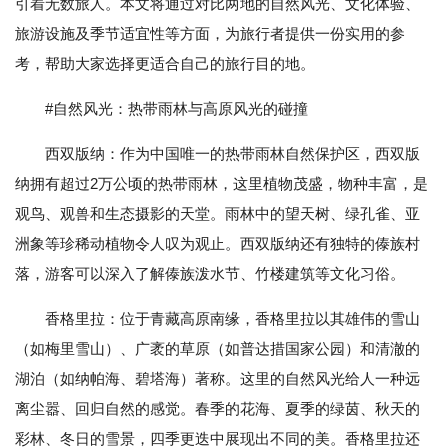
引着无数旅人。本文将通过对比两地的自然风光、文化体验、
旅游设施及季节适宜性等方面，为旅行者提供一份实用的参
考，帮助大家选择更适合自己的旅行目的地。
#自然风光：热带雨林与高原风光的碰撞
西双版纳：作为中国唯一的热带雨林自然保护区，西双版
纳拥有超过2万公顷的热带雨林，这里植物茂盛，物种丰富，是
观鸟、观兽和生态摄影的天堂。雨林中的望天树、绿孔雀、亚
洲象等珍稀动植物令人叹为观止。西双版纳还有独特的傣族村
落，游客可以深入了解傣族泼水节、竹楼建筑等文化习俗。
香格里拉：位于青藏高原南缘，香格里拉以其雄伟的雪山
（如梅里雪山）、广袤的草原（如普达措国家公园）和清澈的
湖泊（如纳帕海、碧塔海）著称。这里的自然风光给人一种远
离尘嚣、回归自然的感觉。春季的花海、夏季的绿茵、秋天的
彩林、冬日的雪景，四季更迭中展现出不同的美。香格里拉还