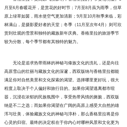
月至6月春暖花开，是赏花的好时节；7月至8月虽为雨季，但草
原上绿草如茵，雨水使空气更加清新；9月至10月秋季来临，彩
林满山，是摄影爱好者的天堂；冬季（11月至次年4月）则可欣
赏到壮观的雪景和独特的藏族新年庆典。香格里拉的旅游季节
较为分散，每个季节都有其独特的魅力。
无论是追求热带雨林的神秘与傣族文化的洗礼，还是向往
高原雪山的壮丽与藏族文化的深邃，西双版纳与香格里拉都能
满足你对自然美景和文化探索的渴望。选择哪里更好玩，很大
程度上取决于个人偏好和旅行目的。如果你渴望逃离都市喧
嚣，沉浸在浓郁的民族氛围中，享受热带风情的旖旎，西双版
纳是不二之选；而如果你渴望在广阔的高原上感受大自然的雄
浑与壮美，体验藏族文化的神秘与淳朴，那么香格里拉将是你
心灵的归宿。最终的决定权在于你内心对哪种风景和文化更为