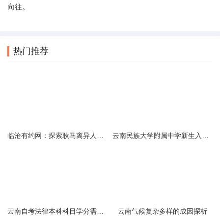
向往。
热门推荐
临沧有约网：探索耿马离异人群的在线交友新选择
云南民族大学附属中学新生入学必备生活用品清单及建议
云南自考法律本科科目学分需求解析
云南气候复杂多样的成因探析