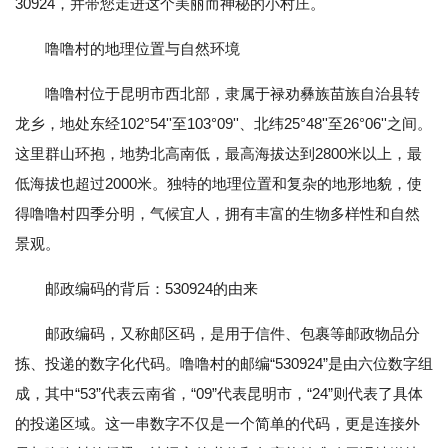
30924，并带您走进这个美丽而神秘的小村庄。
噜噜村的地理位置与自然环境
噜噜村位于昆明市西北部，隶属于禄劝彝族苗族自治县转
龙乡，地处东经102°54''至103°09''、北纬25°48''至26°06''之间。
这里群山环抱，地势北高南低，最高海拔达到2800米以上，最
低海拔也超过2000米。独特的地理位置和复杂的地形地貌，使
得噜噜村四季分明，气候宜人，拥有丰富的生物多样性和自然
景观。
邮政编码的背后：530924的由来
邮政编码，又称邮区码，是用于信件、包裹等邮政物品分
拣、投递的数字化代码。噜噜村的邮编“530924”是由六位数字组
成，其中“53”代表云南省，“09”代表昆明市，“24”则代表了具体
的投递区域。这一串数字不仅是一个简单的代码，更是连接外