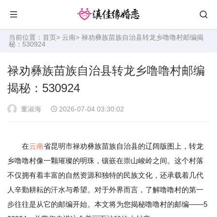
当前位置：
首页
>
云南
> 禄劝彝族苗族自治县转龙乡噜噜村邮编揭
秘：530924
禄劝彝族苗族自治县转龙乡噜噜村邮编
揭秘：530924
董淑海
2026-07-04 03:30:02
在
云南
省昆明市禄劝彝族苗族自治县的辽阔版图上，转龙
乡噜噜村像一颗璀璨的明珠，镶嵌在崇山峻岭之间。这个村落
不仅拥有着丰富的自然资源和独特的民族文化，还承载着几代
人辛勤耕耘的汗水与希望。对于外界而言，了解噜噜村的第一
步往往是从它的邮编开始。本文将为您揭秘噜噜村的邮编——5