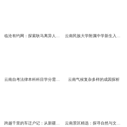
临沧有约网：探索耿马离异人群的在线交友新选择
云南民族大学附属中学新生入学必备生活用品清单及建议
云南自考法律本科科目学分需求解析
云南气候复杂多样的成因探析
跨越千里的车迁户记：从新疆到云南的旅程
云南景区精选：探寻自然与文化的绝美交融