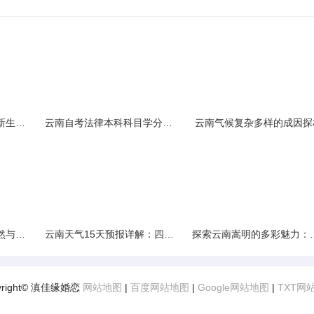
云南民族大学附属中学新生入学必备生活用品清单及建议
云南自考法律本科科目学分需求解析
云南气候复杂多样的成因探
云南景区精选：探寻自然与文化的绝美交融
云南天气15天预报详解：四季如春的多样变化
探索云南嵩明的多彩
yright© 滇佳缘婚恋
网站地图
|
百度网站地图
|
Google网站地图
|
TXT网