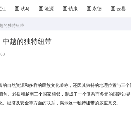
双江
耿马
沧源
镇康
永德
云县
中越的独特纽带
、中越的独特纽带
63
富的自然资源和多样的民族文化著称，还因其独特的地理位置与三个
与缅甸、老挝和越南三个国家相邻，形成了一个复杂而多元的国际边界
化、经济及安全等方面的联系，揭示这一独特纽带的多重意义。