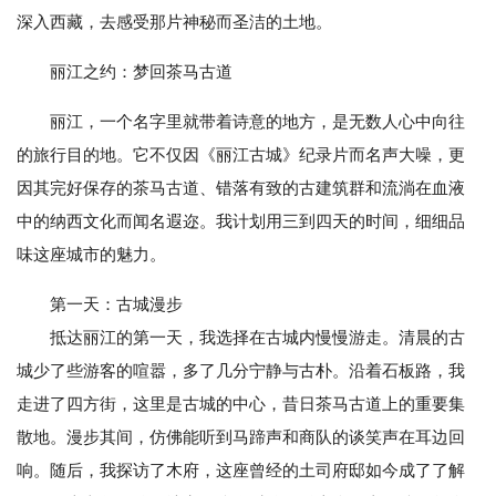
深入西藏，去感受那片神秘而圣洁的土地。
丽江之约：梦回茶马古道
丽江，一个名字里就带着诗意的地方，是无数人心中向往
的旅行目的地。它不仅因《丽江古城》纪录片而名声大噪，更
因其完好保存的茶马古道、错落有致的古建筑群和流淌在血液
中的纳西文化而闻名遐迩。我计划用三到四天的时间，细细品
味这座城市的魅力。
第一天：古城漫步
抵达丽江的第一天，我选择在古城内慢慢游走。清晨的古
城少了些游客的喧嚣，多了几分宁静与古朴。沿着石板路，我
走进了四方街，这里是古城的中心，昔日茶马古道上的重要集
散地。漫步其间，仿佛能听到马蹄声和商队的谈笑声在耳边回
响。随后，我探访了木府，这座曾经的土司府邸如今成了了解