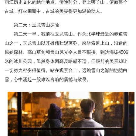
丽江历史文化的绝佳地点。傍晚时分，登上狮子山，俯瞰整个
古城，灯火阑珊中，古城的美显得更加温婉动人。
第二天：玉龙雪山探险
第二天一早，我前往玉龙雪山。作为北半球最近的赤道雪
山之一，玉龙雪山以其雄伟壮观著称。乘坐索道上山，沿途的
原始森林、高山草甸和雪山风光令人目不暇接。到达海拔4506
米的冰川公园，虽然身体因高反略感不适，但眼前的美景却让
一切努力都变得值得。站在观景台上，远眺雪山之巅的皑皑白
雪，心中涌起一股难以言喻的震撼与敬畏。