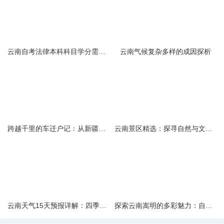
云南自考法律本科科目学分需求解析
云南气候复杂多样的成因探析
跨越千里的车迁户记：从新疆到云南的旅程
云南景区精选：探寻自然与文化的绝美交融
云南天气15天预报详解：四季如春的多样变化
探索云南嵩明的多彩魅力：自然风光与文化之旅