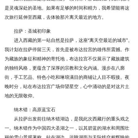
是灵魂深处的圣地。如果有足够的时间和精力，我希望能将这
次旅行延伸至西藏，去体验那片离天最近的地方。
拉萨：圣城初印象
进入西藏的第一站自然是拉萨，这座“离天空最近的城市”。
我计划在拉萨停留三天，首先是被布达拉宫的雄伟所震撼。作
为藏族的象征和精神的寄托地，布达拉宫不仅展示了藏族建筑
的独特风格，更蕴含了深厚的宗教和文化内涵。漫步在八廓
街，手工艺品、特色小吃和琳琅满目的商铺让人目不暇接。夜
晚时分，站在布达拉宫广场仰望星空，心中涌动的是对这片土
地的无限敬仰。
纳木错：高原蓝宝石
从拉萨出发前往纳木错湖边，是我此次西藏行的重头戏之
一。纳木错作为中国四大圣湖之一，以其碧蓝的湖水和周围壮
丽的雪山景观著称。站在湖边，远眺湖面与天际线交相辉映的