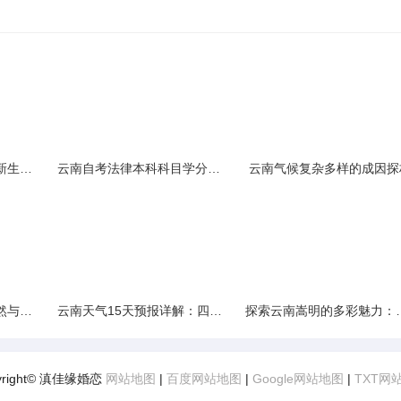
云南民族大学附属中学新生入学必备生活用品清单及建议
云南自考法律本科科目学分需求解析
云南气候复杂多样的成因探
云南景区精选：探寻自然与文化的绝美交融
云南天气15天预报详解：四季如春的多样变化
探索云南嵩明的多彩
yright© 滇佳缘婚恋
网站地图
|
百度网站地图
|
Google网站地图
|
TXT网