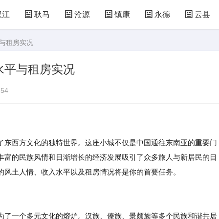
双江
耿马
沧源
镇康
永德
云县
平与租房实况
水平与租房实况
54
了东西方文化的独特世界。这座小城不仅是中国通往东南亚的重要门
丰富的民族风情和日渐增长的经济发展吸引了众多旅人与新居民的目
的风土人情、收入水平以及租房情况将是你的首要任务。
为了一个多元文化的熔炉。汉族、傣族、景颇族等多个民族和谐共居