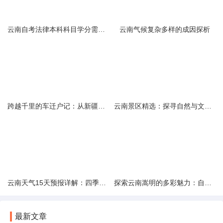
云南自考法律本科科目学分需求解析
云南气候复杂多样的成因探析
跨越千里的车迁户记：从新疆到云南的旅程
云南景区精选：探寻自然与文化的绝美交融
云南天气15天预报详解：四季如春的多样变化
探索云南嵩明的多彩魅力：自然风光与文化之旅
最新文章