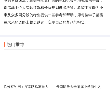
域的专业深造，还是寻求更广阔的就业机会和地域发展平台，
都需基于个人实际情况和长远规划做出决策。希望本文能为小
李及众多同分段的考生提供一些参考和帮助，愿每位学子都能
在未来的道路上越走越远，实现自己的梦想与抱负。
热门推荐
临沧有约网：探索耿马离异人群的在线交友新选择
云南民族大学附属中学新生入学必备生活用品清单及建议