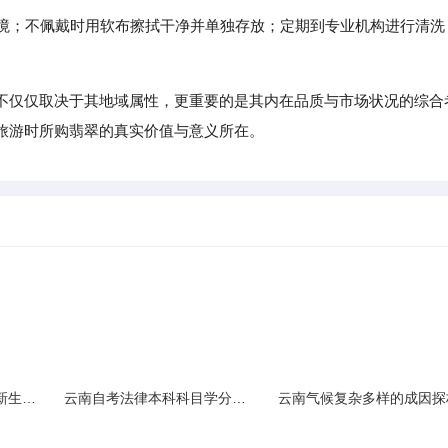
环境；不佩戴时用软布擦拭干净并单独存放；定期到专业机构进行清洗
不仅仅取决于其地域属性，更重要的是其内在品质与市场状况的综合
旅游时所购翡翠的真实价值与意义所在。
云南民族大学附属中学新生入学必备生活用品清单及建议
云南自考法律本科科目学分需求解析
云南气候复杂多样的成因探