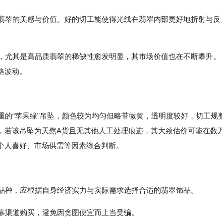
现翡翠的美感与价值。好的切工能使得光线在翡翠内部更好地折射与反
少，尤其是高品质翡翠的稀缺性愈发明显，其市场价值也在不断攀升。
格波动。
重的“苹果绿”吊坠，颜色较为均匀但略带微黄，透明度较好，切工规
，若该吊坠为天然A货且无其他人工处理痕迹，其大致估价可能在数
个人喜好、市场供需等因素综合判断。
有品种，应根据自身经济实力与实际需求选择合适的翡翠饰品。
可靠渠道购买，避免因贪图便宜而上当受骗。