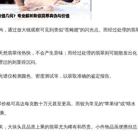
结构，通过放大镜观察可见到类似“苍蝇翅”的闪光点。而经过处理的翡
，天然翡翠传热快，不会产生异味；而经过处理的翡翠则可能散发出化
理过的则显得沉闷。
如光谱仪检测颜色、密度测试等，以获取准确的鉴定报告。
翡翠价格可高达每克数十万元甚至更高。而较为常见的“苹果绿”或“晴水
乘。
相关，大块头且品质上乘的翡翠尤为稀有和昂贵。小件饰品虽便携但总