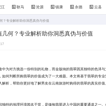
双江
耿马
沧源
镇康
永德
云县
几何？专业解析助你洞悉真伪与价值
值几何？专业解析助你洞悉真伪与价值
17
途中为对方挑选一份特别的礼物，而金版纳的翡翠因其独特的色泽与
，如何判断所购翡翠的价值成为了一大难题。本文将基于翡翠的专业
入解析，帮助你更好地了解男友在云南旅游时购得的翡翠的真实价值
和独特的地理环境闻名于世，是缅甸翡翠进入中国的重要通道之一。