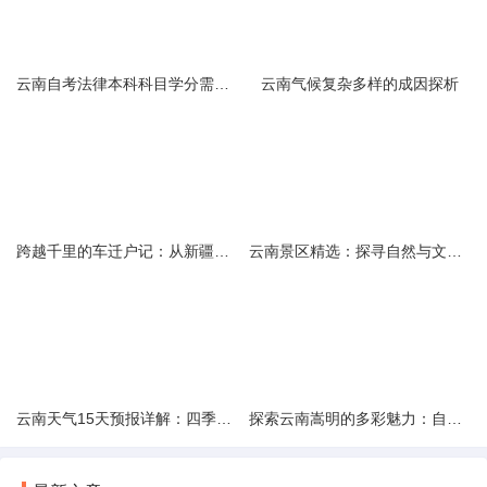
云南自考法律本科科目学分需求解析
云南气候复杂多样的成因探析
跨越千里的车迁户记：从新疆到云南的旅程
云南景区精选：探寻自然与文化的绝美交融
云南天气15天预报详解：四季如春的多样变化
探索云南嵩明的多彩魅力：自然风光与文化之旅