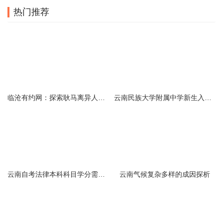
热门推荐
临沧有约网：探索耿马离异人群的在线交友新选择
云南民族大学附属中学新生入学必备生活用品清单及建议
云南自考法律本科科目学分需求解析
云南气候复杂多样的成因探析