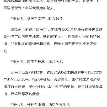
特地貌和清澈的溪流闻名，是摄影爱好者的天堂。在这里，你
可以感受到大自然最原始的魅力。
#第五天：荔波至南宁，壮乡风情
继续南下前往广西南宁，这段约450公里的路程将带你穿越
贵州与广西的交界地带。抵达南宁后，可以体验壮乡的独特风
情，品尝地道的螺蛳粉和烤鱼。夜晚的南宁夜景同样不容错
过。
#第六天：南宁至桂林，漓江画廊
从南宁出发前往桂林，这段约280公里的路程中可以欣赏到
广西的山水风光。抵达桂林后，必游漓江，乘竹筏或游船游览
漓江百里画廊，感受“桂林山水甲天下”的美誉。还可以游览象鼻
山、芦笛岩等著名景点。
#第七天：桂林至阳朔，西街的夜生活