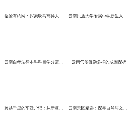
临沧有约网：探索耿马离异人群的在线交友新选择
云南民族大学附属中学新生入学必备生活用品清单及建议
云南自考法律本科科目学分需求解析
云南气候复杂多样的成因探析
跨越千里的车迁户记：从新疆到云南的旅程
云南景区精选：探寻自然与文化的绝美交融