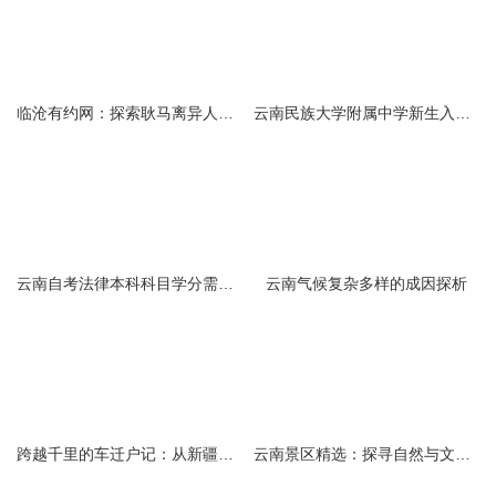
临沧有约网：探索耿马离异人群的在线交友新选择
云南民族大学附属中学新生入学必备生活用品清单及建议
云南自考法律本科科目学分需求解析
云南气候复杂多样的成因探析
跨越千里的车迁户记：从新疆到云南的旅程
云南景区精选：探寻自然与文化的绝美交融