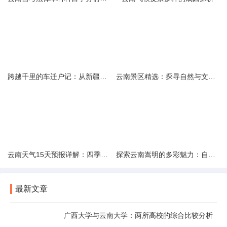
跨越千里的车迁户记：从新疆到云南的旅程
云南景区精选：探寻自然与文化的绝美交融
云南天气15天预报详解：四季如春的多样变化
探索云南嵩明的多彩魅力：自然风光与文化之旅
最新文章
广西大学与云南大学：两所高校的综合比较分析