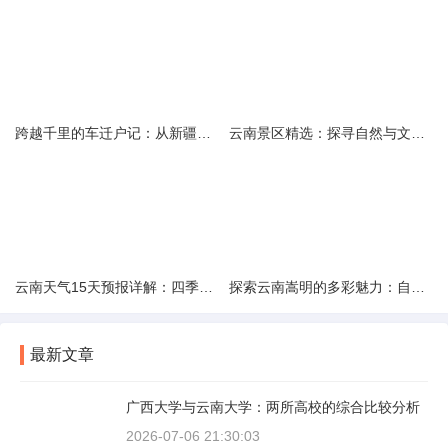
跨越千里的车迁户记：从新疆到云南的旅程
云南景区精选：探寻自然与文化的绝美交融
云南天气15天预报详解：四季如春的多样变化
探索云南嵩明的多彩魅力：自然风光与文化之旅
最新文章
广西大学与云南大学：两所高校的综合比较分析
2026-07-06 21:30:03