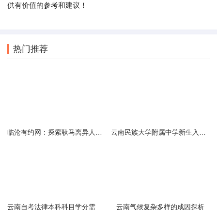
供有价值的参考和建议！
热门推荐
临沧有约网：探索耿马离异人群的在线交友新选择
云南民族大学附属中学新生入学必备生活用品清单及建议
云南自考法律本科科目学分需求解析
云南气候复杂多样的成因探析