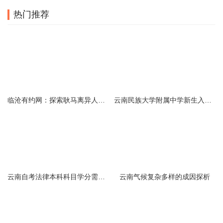
热门推荐
临沧有约网：探索耿马离异人群的在线交友新选择
云南民族大学附属中学新生入学必备生活用品清单及建议
云南自考法律本科科目学分需求解析
云南气候复杂多样的成因探析