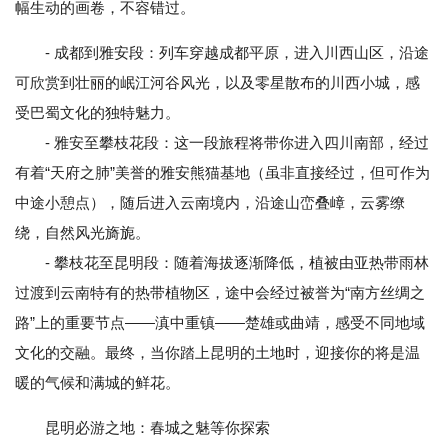
幅生动的画卷，不容错过。
- 成都到雅安段：列车穿越成都平原，进入川西山区，沿途
可欣赏到壮丽的岷江河谷风光，以及零星散布的川西小城，感
受巴蜀文化的独特魅力。
- 雅安至攀枝花段：这一段旅程将带你进入四川南部，经过
有着“天府之肺”美誉的雅安熊猫基地（虽非直接经过，但可作为
中途小憩点），随后进入云南境内，沿途山峦叠嶂，云雾缭
绕，自然风光旖旎。
- 攀枝花至昆明段：随着海拔逐渐降低，植被由亚热带雨林
过渡到云南特有的热带植物区，途中会经过被誉为“南方丝绸之
路”上的重要节点——滇中重镇——楚雄或曲靖，感受不同地域
文化的交融。最终，当你踏上昆明的土地时，迎接你的将是温
暖的气候和满城的鲜花。
昆明必游之地：春城之魅等你探索