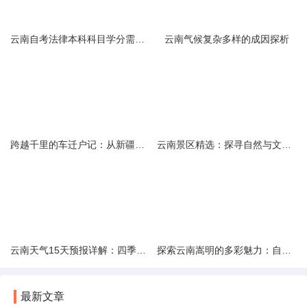
云南自考法律本科科目学分需求解析
云南气候复杂多样的成因探析
跨越千里的车迁户记：从新疆到云南的旅程
云南景区精选：探寻自然与文化的绝美交融
云南天气15天预报详解：四季如春的多样变化
探索云南嵩明的多彩魅力：自然风光与文化之旅
最新文章