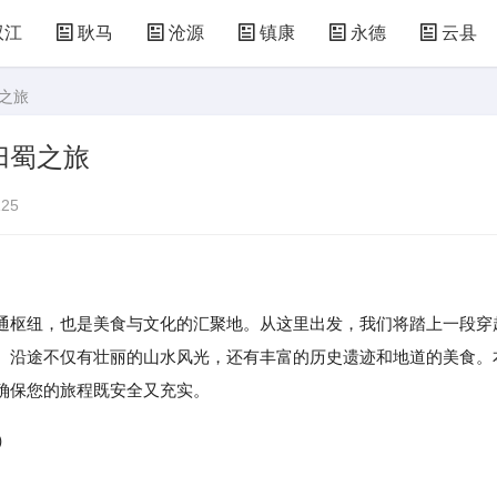
双江
耿马
沧源
镇康
永德
云县
之旅
归蜀之旅
25
枢纽，也是美食与文化的汇聚地。从这里出发，我们将踏上一段穿
。沿途不仅有壮丽的山水风光，还有丰富的历史遗迹和地道的美食。
确保您的旅程既安全又充实。
）