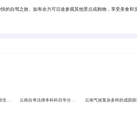
快的自驾之旅。如有余力可沿途参观其他景点或购物，享受美食和
云南民族大学附属中学新生入学必备生活用品清单及建议
云南自考法律本科科目学分需求解析
云南气候复杂多样的成因探