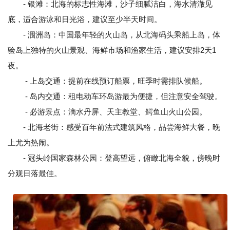
- 银滩：北海的标志性海滩，沙子细腻洁白，海水清澈见
底，适合游泳和日光浴，建议至少半天时间。
- 涠洲岛：中国最年轻的火山岛，从北海码头乘船上岛，体
验岛上独特的火山景观、海鲜市场和渔家生活，建议安排2天1
夜。
- 上岛交通：提前在线预订船票，旺季时需排队候船。
- 岛内交通：租电动车环岛游最为便捷，但注意安全驾驶。
- 必游景点：滴水丹屏、天主教堂、鳄鱼山火山公园。
- 北海老街：感受百年前法式建筑风格，品尝海鲜大餐，晚
上尤为热闹。
- 冠头岭国家森林公园：登高望远，俯瞰北海全貌，傍晚时
分观日落最佳。