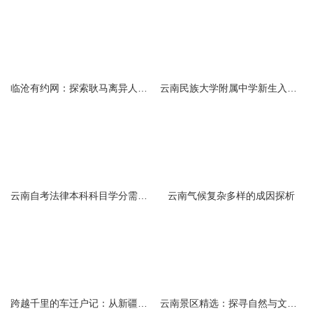
临沧有约网：探索耿马离异人群的在线交友新选择
云南民族大学附属中学新生入学必备生活用品清单及建议
云南自考法律本科科目学分需求解析
云南气候复杂多样的成因探析
跨越千里的车迁户记：从新疆到云南的旅程
云南景区精选：探寻自然与文化的绝美交融