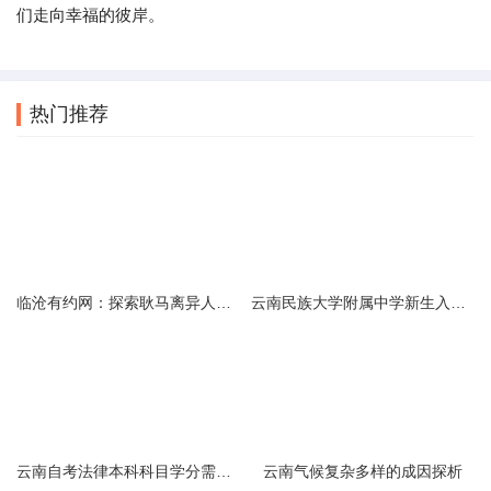
们走向幸福的彼岸。
热门推荐
临沧有约网：探索耿马离异人群的在线交友新选择
云南民族大学附属中学新生入学必备生活用品清单及建议
云南自考法律本科科目学分需求解析
云南气候复杂多样的成因探析