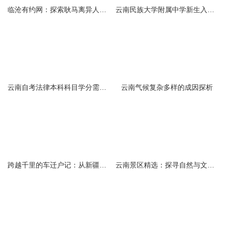
临沧有约网：探索耿马离异人群的在线交友新选择
云南民族大学附属中学新生入学必备生活用品清单及建议
云南自考法律本科科目学分需求解析
云南气候复杂多样的成因探析
跨越千里的车迁户记：从新疆到云南的旅程
云南景区精选：探寻自然与文化的绝美交融